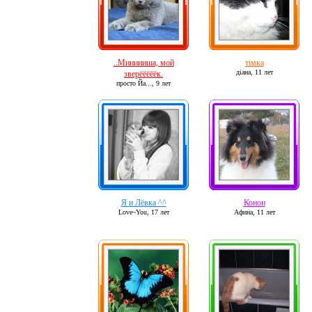
..Миииииша, мой
тімка
діана,
11 лет
зверёёёёёк.
просто Йа...,
9 лет
Я и Лёвка ^^
Конон
Love~You,
17 лет
Афина,
11 лет