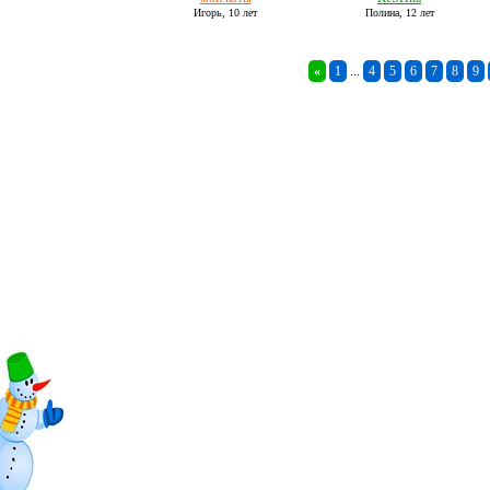
Игорь,
10 лет
Полина,
12 лет
«
1
...
4
5
6
7
8
9