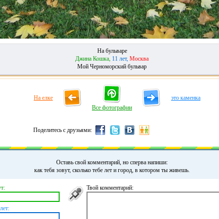
На бульваре
Джина Кошка,
11 лет,
Москва
Мой Черноморский бульвар
На елке
это каменка
Все фотографии
Поделитесь с друзьями:
Оставь свой комментарий, но сперва напиши:
как тебя зовут, сколько тебе лет и город, в котором ты живешь.
т:
Твой комментарий:
лет: