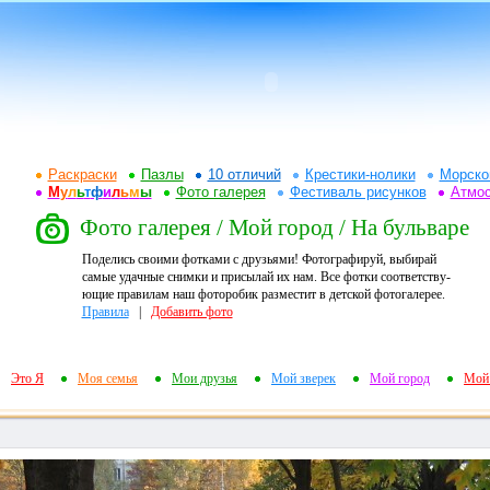
Раскраски
Пазлы
10 отличий
Крестики-нолики
Морско
М
у
л
ь
т
ф
и
л
ь
м
ы
Фото галерея
Фестиваль рисунков
Атмо
Фото галерея / Мой город / На бульваре
Поделись своими фотками с друзьями! Фотографируй, выбирай
самые удачные снимки и присылай их нам. Все фотки соответству-
ющие правилам наш фоторобик разместит в детской фотогалерее.
Правила
|
Добавить фото
Это Я
Моя семья
Мои друзья
Мой зверек
Мой город
Мой