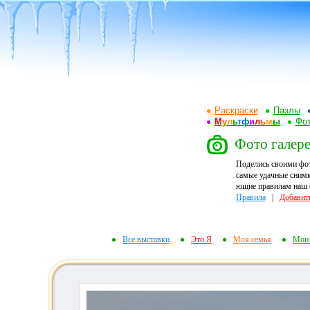
Раскраски
Пазлы
М
у
л
ь
т
ф
и
л
ь
м
ы
Фот
Фото галере
Поделись своими фо
самые удачные снимк
ющие правилам наш ф
Правила
|
Добавит
Все выставки
Это Я
Моя семья
Мои 