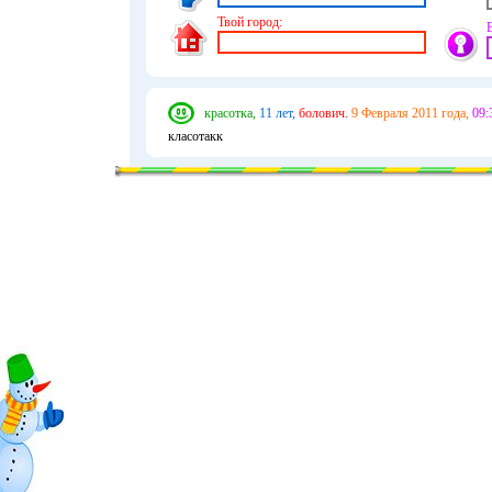
Твой город:
красотка,
11 лет,
болович.
9 Февраля 2011 года,
09:
класотакк