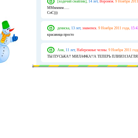
[ходячий смайлик],
14 лет,
Воронеж.
9 Ноября 2011
ММмммм......
СпС)))
дениска,
13 лет,
знаменск.
9 Ноября 2011 года,
15:4
красавица просто
Аня,
11 лет,
Набережные челны.
9 Ноября 2011 год
ТЫ ПУСЬКА!! МИЛАФКА!!А ТЕПЕРЬ ПЛИИЗ1ЗАГЛЯ