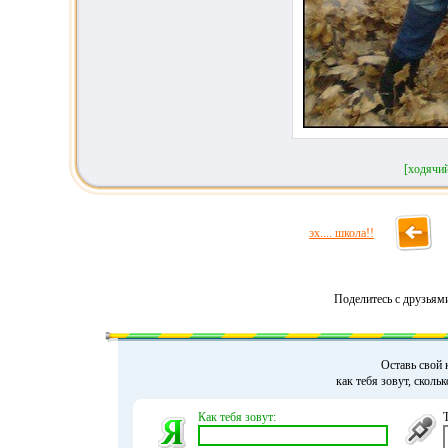
[ходячи
эх.... школа!!
Поделитесь с друзьям
Оставь свой 
как тебя зовут, сколь
Как тебя зовут: