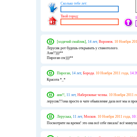
Сколько тебе лет:
Твой город:
[ходячий смайлик],
14 лет,
Воронеж.
10 Ноября 201
Лерусик рот будешь открывать у стамотолого.
Аня!!)))**
Пироган спс)))**
Пироган,
14 лет,
Борода.
10 Ноября 2011 года,
14:3
Красота *_*
аня!!,
11 лет,
Набережные челны.
10 Ноября 2011 г
лерусик!!!она просто в чате обьявление дала вот мы и пр
Леруська,
11 лет,
Москов.
10 Ноября 2011 года,
10:
Посмотрите на время! это она всё себе писала! всё минут