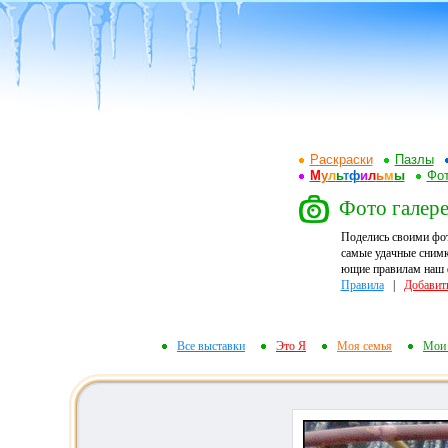
Раскраски
Пазлы
М
у
л
ь
т
ф
и
л
ь
м
ы
Фот
Фото галерея
Поделись своими фо
самые удачные снимк
ющие правилам наш ф
Правила
|
Добавит
Все выставки
Это Я
Моя семья
Мои 