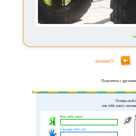
с
погуляем?))
Поделитесь с друзьям
Оставь свой 
как тебя зовут, сколь
Как тебя зовут:
Сколько тебе лет: