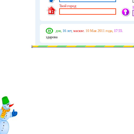
Твой город:
дэн,
16 лет,
маскве.
10 Мая 2011 года,
17:55.
здарова