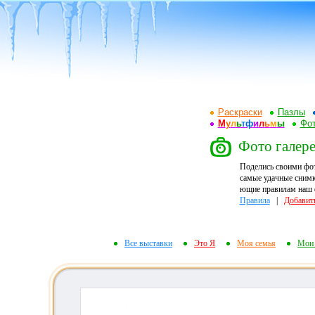
Раскраски
Пазлы
М
у
л
ь
т
ф
и
л
ь
м
ы
Фот
Фото галере
Поделись своими фо
самые удачные снимк
ющие правилам наш ф
Правила
|
Добавит
Все выставки
Это Я
Моя семья
Мои 