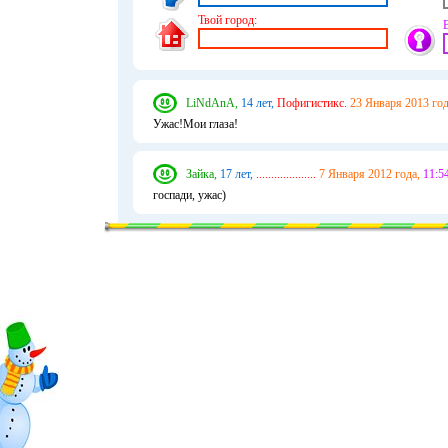
Твой город:
LiNdAnA,
14 лет,
Пофигистикс.
23 Января 2013 год
Ужас!Мои глаза!
Зайка,
17 лет,
....................
7 Января 2012 года,
11:54
госпади, ужас)