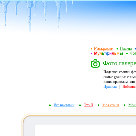
Раскраски
Пазлы
М
у
л
ь
т
ф
и
л
ь
м
ы
Фот
Фото галере
Поделись своими фо
самые удачные снимк
ющие правилам наш ф
Правила
|
Добавит
Все выставки
Это Я
Моя семья
Мои 