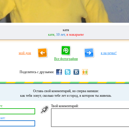
катя
катя,
10 лет,
в макарьеве
мой дом
я на речке!
Все фотографии
Поделитесь с друзьями:
Оставь свой комментарий, но сперва напиши:
как тебя зовут, сколько тебе лет и город, в котором ты живешь.
т:
Твой комментарий:
лет: