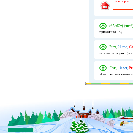
Твой город:
(*АнЮт{}чка*)
прикольная! Ку
Рита,
21 год,
Са
весёлая девчушка:)ми
Лада,
10 лет,
Ры
Я не слышала такое сл