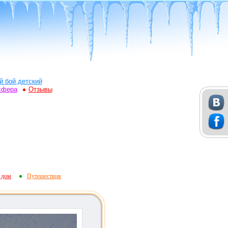
й бой детский
сфера
Отзывы
 дом
Путешествия