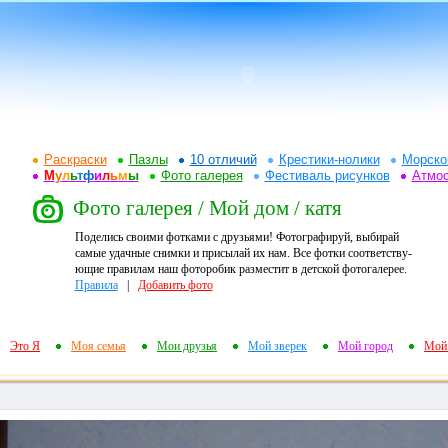
Раскраски
Пазлы
10 отличий
Крестики-нолики
Морско
М
у
л
ь
т
ф
и
л
ь
м
ы
Фото галерея
Фестиваль рисунков
Атмо
Фото галерея / Мой дом / катя
Поделись своими фотками с друзьями! Фотографируй, выбирай
самые удачные снимки и присылай их нам. Все фотки соответству-
ющие правилам наш фоторобик разместит в детской фотогалерее.
Правила
|
Добавить фото
Это Я
Моя семья
Мои друзья
Мой зверек
Мой город
Мой