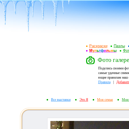
Раскраски
Пазлы
М
у
л
ь
т
ф
и
л
ь
м
ы
Фот
Фото галер
Поделись своими фо
самые удачные снимк
ющие правилам наш ф
Правила
|
Добавит
Все выставки
Это Я
Моя семья
Мои 