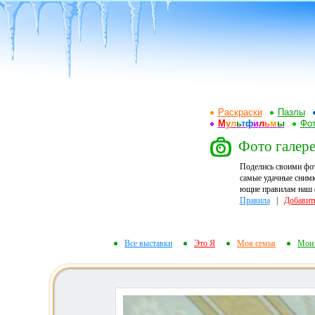
Раскраски
Пазлы
М
у
л
ь
т
ф
и
л
ь
м
ы
Фот
Фото галере
Поделись своими фо
самые удачные снимк
ющие правилам наш ф
Правила
|
Добавит
Все выставки
Это Я
Моя семья
Мои 