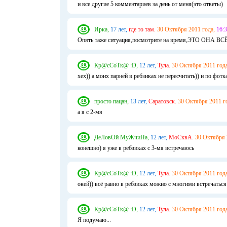
и все другие 5 комментариев за день от меня(это ответы)
Ирка,
17 лет,
где то там.
30 Октября 2011 года,
16:3
Опять таже ситуация,посмотрите на время,ЭТО ОНА В
Кр@сСоТк@ :D,
12 лет,
Тула.
30 Октября 2011 года
хех)) а моих парней в ребзиках не пересчитать)) и по фотк
просто пацан,
13 лет,
Саратовск.
30 Октября 2011 г
а я с 2-мя
ДеЛовОй МуЖчиНа,
12 лет,
МоСквА.
30 Октября 
конешно) я уже в ребзиках с 3-мя встречаюсь
Кр@сСоТк@ :D,
12 лет,
Тула.
30 Октября 2011 года
окей)) всё равно в ребзиках можно с многими встречаться!
Кр@сСоТк@ :D,
12 лет,
Тула.
30 Октября 2011 года
Я подумаю...