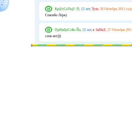
Кр@сСоТк@ :D,
12 лет,
Тула.
30 Октября 2011 года
Спасибо Лерк)
ПрИнЦеСсКо Йа,
12 лет,
в ЗаМкЕ.
27 Октября 2011
слов нет)))