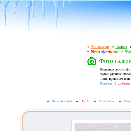
Раскраски
Пазлы
М
у
л
ь
т
ф
и
л
ь
м
ы
Фот
Фото галерея
Поделись своими фо
самые удачные снимк
ющие правилам наш ф
Правила
|
Добавит
Все выставки
Это Я
Моя семья
Мои 