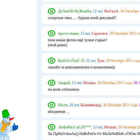
ДеЛовОй МуЖчиНа,
12 лет,
МоСквА.
30 Октября 
суперская чика...... будешь моей девушкой?
просто пацан,
13 лет,
Саратовск.
30 Октября 2011 г
твои новые фотки ещё лучше старых!
(твой денис)
Кр@сСоТк@ :D,
12 лет,
Тула.
30 Октября 2011 года
спасибо за комплиментики и комментики))
Андрей,
13 лет,
Москва.
30 Октября 2011 года,
09:1
ты меня соблазнила
Настя,
10 лет,
Калининград.
30 Октября 2011 года,
абалденная....
ЛюБиМкА вСеХ***,
13 лет,
Москва.
30 Октября 2
Ты ПрИкОлЬнАя)) НаВеРнОе От МаЛьЧиШеК оТбОю Н