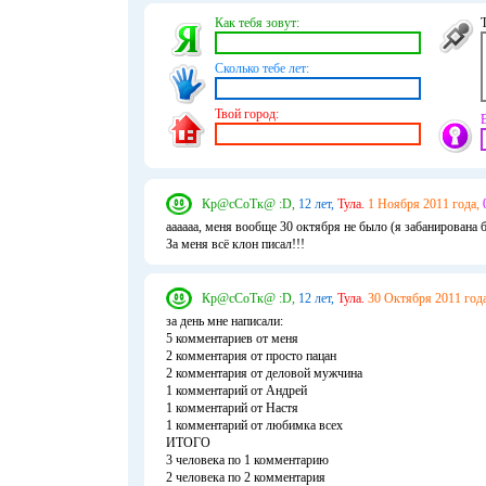
Как тебя зовут:
Сколько тебе лет:
Твой город:
Кр@сСоТк@ :D,
12 лет,
Тула.
1 Ноября 2011 года,
аааааа, меня вообще 30 октября не было (я забанирована 
За меня всё клон писал!!!
Кр@сСоТк@ :D,
12 лет,
Тула.
30 Октября 2011 года
за день мне написали:
5 комментариев от меня
2 комментария от просто пацан
2 комментария от деловой мужчина
1 комментарий от Андрей
1 комментарий от Настя
1 комментарий от любимка всех
ИТОГО
3 человека по 1 комментарию
2 человека по 2 комментария