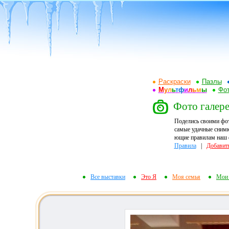
Раскраски
Пазлы
М
у
л
ь
т
ф
и
л
ь
м
ы
Фот
Фото галерея
Поделись своими фо
самые удачные снимк
ющие правилам наш ф
Правила
|
Добавит
Все выставки
Это Я
Моя семья
Мои 