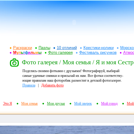
Раскраски
Пазлы
10 отличий
Крестики-нолики
Морско
М
у
л
ь
т
ф
и
л
ь
м
ы
Фото галерея
Фестиваль рисунков
Атмо
Фото галерея / Моя семья / Я и моя Сестр
Поделись своими фотками с друзьями! Фотографируй, выбирай
самые удачные снимки и присылай их нам. Все фотки соответству-
ющие правилам наш фоторобик разместит в детской фотогалерее.
Правила
|
Добавить фото
Это Я
Моя семья
Мои друзья
Мой зверек
Мой город
Мой