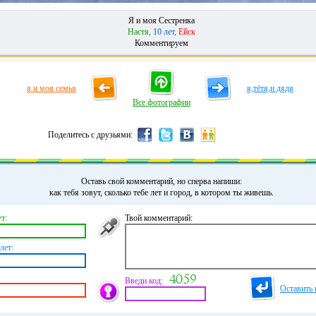
Я и моя Сестренка
Настя,
10 лет,
Ейск
Комментируем
я и моя семья
я,тётя,и дядя
Все фотографии
Поделитесь с друзьями:
Оставь свой комментарий, но сперва напиши:
как тебя зовут, сколько тебе лет и город, в котором ты живешь.
т:
Твой комментарий:
лет:
Введи код:
Оставить 