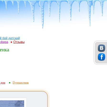
й бой детский
сфера
Отзывы
енка
 дом
Путешествия