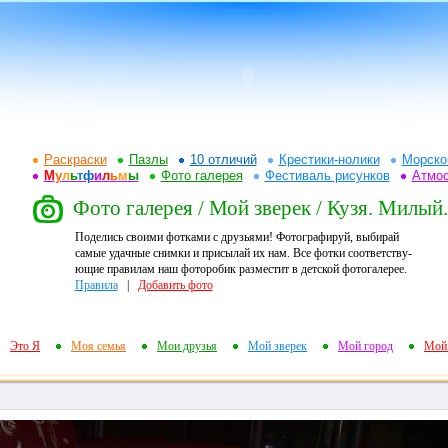
Раскраски
Пазлы
10 отличий
Крестики-нолики
Морско
М
у
л
ь
т
ф
и
л
ь
м
ы
Фото галерея
Фестиваль рисунков
Атмо
Фото галерея / Мой зверек / Кузя. Милый.
Поделись своими фотками с друзьями! Фотографируй, выбирай
самые удачные снимки и присылай их нам. Все фотки соответству-
ющие правилам наш фоторобик разместит в детской фотогалерее.
Правила
|
Добавить фото
Это Я
Моя семья
Мои друзья
Мой зверек
Мой город
Мой