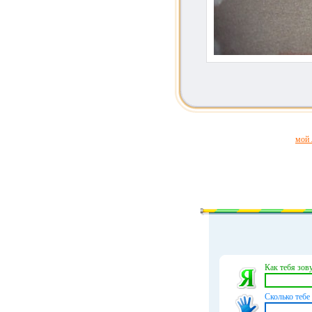
мой 
Как тебя зову
Сколько тебе 