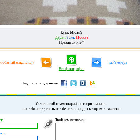
Кузя. Милый.
Дарья,
9 лет,
Москва
Правда он мил?
любимый максимка))
мой котяра
Все фотографии
Поделитесь с друзьями:
Оставь свой комментарий, но сперва напиши:
как тебя зовут, сколько тебе лет и город, в котором ты живешь.
т:
Твой комментарий:
лет: